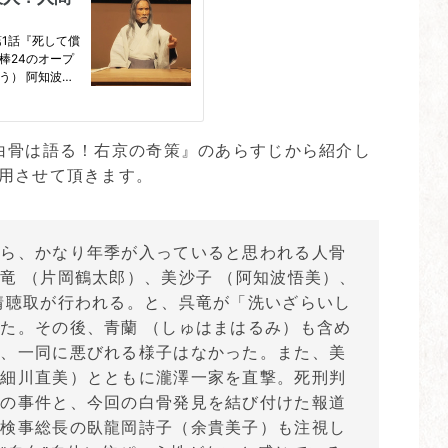
白骨は語る！右京の奇策』のあらすじから紹介し
用させて頂きます。
から、かなり年季が入っていると思われる人骨
竜 （片岡鶴太郎）、美沙子 （阿知波悟美）、
情聴取が行われる。と、呉竜が「洗いざらいし
た。その後、青蘭 （しゅはまはるみ）も含め
が、一同に悪びれる様子はなかった。また、美
（細川直美）とともに瀧澤一家を直撃。死刑判
）の事件と、今回の白骨発見を結び付けた報道
、検事総長の臥龍岡詩子（余貴美子）も注視し