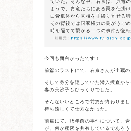
ていた。そんな中、右京は、呉竜の
ようで、青竜たちにある罠を仕掛
白骨遺体から真相を手繰り寄せる
その背後では国家権力の闇がうごめき
時を隔てて繋がる二つの事件が急
（引用元：
https://www.tv-asahi.co.j
今回も面白かったです！
前篇のラストにて、右京さんが土蔵の
そして身分を隠していた潜入捜査から
妻の美沙子もびっくりでした。
そんないいところで前篇が終わりまし
待ち遠しくて仕方なかった。
前篇にて、15年前の事件について、
が、何か秘密を共有しているであろう