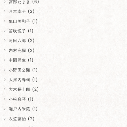
宮部たまき (6)
月本幸子 (2)
亀山美和子 (1)
笛吹悦子 (1)
角田六郎 (2)
内村完爾 (2)
中園照生 (1)
小野田公顕 (1)
大河内春樹 (1)
大木長十郎 (2)
小松真琴 (1)
瀬戸内米蔵 (1)
衣笠藤治 (2)