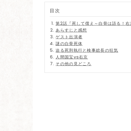
第2話『死して償え～白骨は語る！右
あらすじと感想
ゲスト出演者
謎の白骨死体
迫る死刑執行と検事総長の狂気
人間国宝vs右京
その他の見どころ