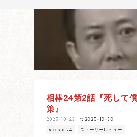
相棒24第2話『死して
策』
2025
-
10
-
23
2025
-
10
-
30
season24
ストーリーレビュー