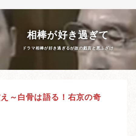
相棒が好き過ぎて
ドラマ相棒が好き過ぎるが故の戯言と悪ふざけ
償え～白骨は語る！右京の奇