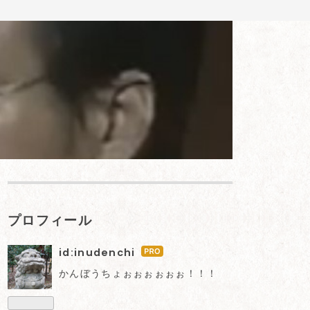
プロフィール
id:inudenchi
は
て
かんぼうちょぉぉぉぉぉぉ！！！
な
ブ