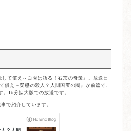
は『死して償え～白骨は語る！右京の奇策』。放送日
『死して償え～疑惑の殺人？人間国宝の闇』が前篇で、
す。15分拡大版での放送です。
記事で紹介しています。