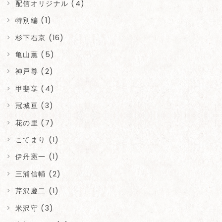
配信オリジナル (4)
特別編 (1)
杉下右京 (16)
亀山薫 (5)
神戸尊 (2)
甲斐享 (4)
冠城亘 (3)
花の里 (7)
こてまり (1)
伊丹憲一 (1)
三浦信輔 (2)
芹沢慶二 (1)
米沢守 (3)