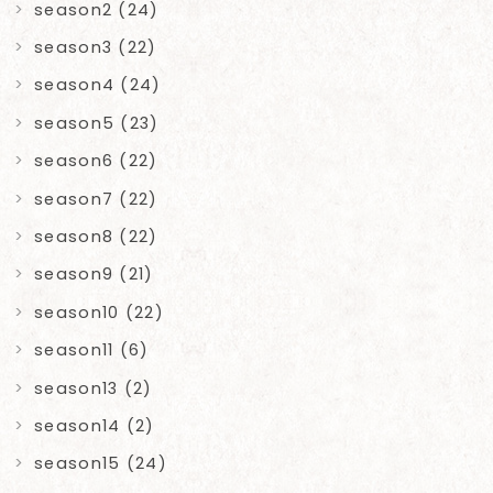
season2 (24)
season3 (22)
season4 (24)
season5 (23)
season6 (22)
season7 (22)
season8 (22)
season9 (21)
season10 (22)
season11 (6)
season13 (2)
season14 (2)
season15 (24)