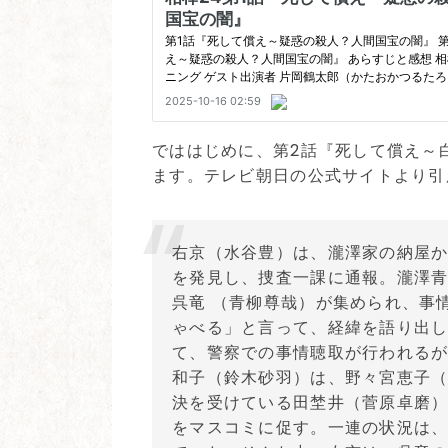
でははじめに、第2話『死して償え～
ます。テレビ朝日の公式サイトより引
右京（水谷豊）は、瀧澤家の納屋
を発見し、捜査一課に通報。瀧澤青
呉竜 （青柳尊哉）が集められ、事
ゃべる」と言って、経緯を語り出し
て、警察での事情聴取が行われる
和子（鈴木砂羽）は、野々宮恵子
決を受けている田埜井（菅原卓磨
をマスコミに促す。一連の状況は