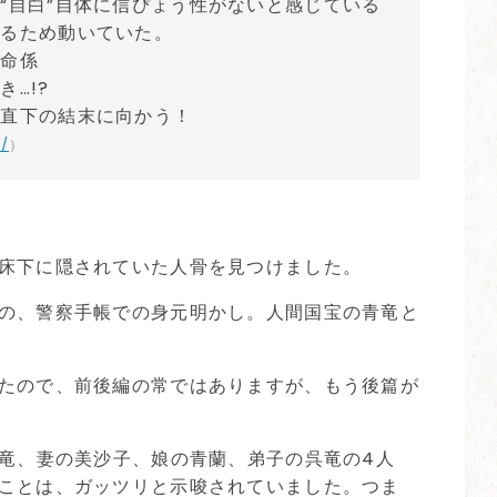
“自白”自体に信ぴょう性がないと感じている
けるため動いていた。
特命係
…!?
転直下の結末に向かう！
p/
）
床下に隠されていた人骨を見つけました。
の、警察手帳での身元明かし。人間国宝の青竜と
たので、前後編の常ではありますが、もう後篇が
青竜、妻の美沙子、娘の青蘭、弟子の呉竜の4人
ことは、ガッツリと示唆されていました。つま